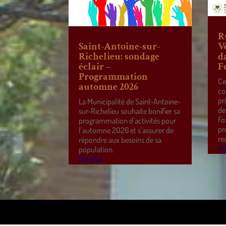
R
Saint-Antoine-sur-
V
Richelieu: sondage
d
éclair –
F
Programmation
Ce
automne 2026
co
pr
La Municipalité de Saint-Antoine-
de
sur-Richelieu souhaite bonifier sa
Fo
programmation d’activités pour
pr
l’automne 2026 et s’assurer de
re
répondre aux besoins de sa
lir
population.
lire plus
Design de
Elegant Themes
| Propulsé par
WordPre