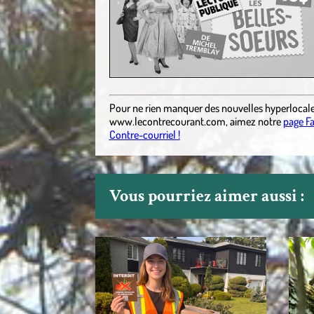
Pour ne rien manquer des nouvelles hyperlocal
www.lecontrecourant.com
,
aimez notre
page F
Contre-courriel !
Vous pourriez aimer aussi :