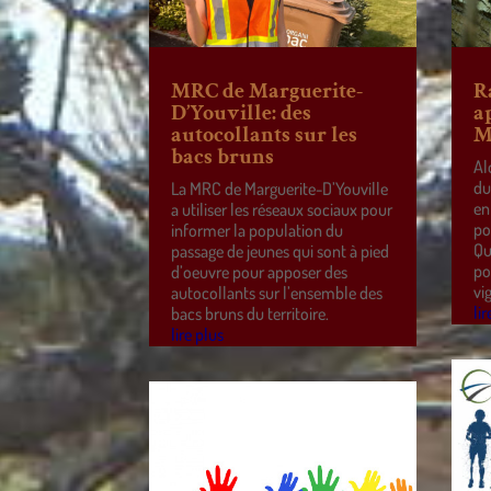
MRC de Marguerite-
R
D’Youville: des
a
autocollants sur les
M
bacs bruns
Al
du
La MRC de Marguerite-D’Youville
en
a utiliser les réseaux sociaux pour
po
informer la population du
Qu
passage de jeunes qui sont à pied
po
d’oeuvre pour apposer des
vi
autocollants sur l’ensemble des
lir
bacs bruns du territoire.
lire plus