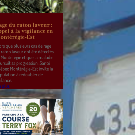
age du raton laveur :
ppel à la vigilance en
ontérégie-Est
ors que plusieurs cas de rage
 raton laveur ont été détectés
 Montérégie et que la maladie
ursuit sa progression, Santé
ébec Montérégie-Est invite la
pulation à redoubler de
gilance.
e plus