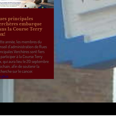
ues principales
erchères embarque
ans la Course Terry
ox!
tte année, les membres du
nseil d’administration de Rues
incipales Verchères sont fiers
 participer à la Course Terry
x, qui aura lieu le 20 septembre
ochain, afin de soutenir la
cherche sur le cancer.
e plus
ss