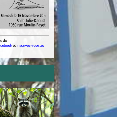
es
du
acebook
et
inscrivez-vous au