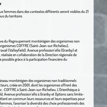
y
x femmes dans des contextes différents seront visibles du 21
s du territoire.
ative du Regroupement montérégien des organismes non
 organismes COFFRE (Saint-Jean-sur-Richelieu),
avail (Valleyfield), Avenue profession’elle (Granby) et
 réalisée en collaboration de la Direction régionale de
 possible grâce à la participation financière du
Réseau montérégien des organismes non traditionnels
urs, créée en 2001, dont les organismes offrent des
c : COFFRE à Saint-Jean-sur-Richelieu, L’Orienthèque à
ld, Avenue profession’elle à Granby et Options sans limite-
ttent en commun leurs ressources et leurs expertises pour
emmes, favoriser la diversité des choix professionnels des