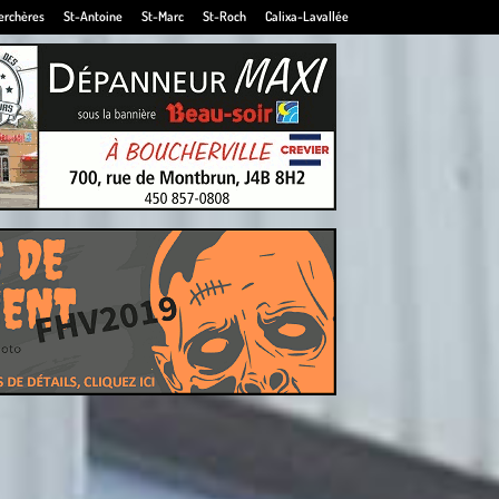
erchères
St-Antoine
St-Marc
St-Roch
Calixa-Lavallée