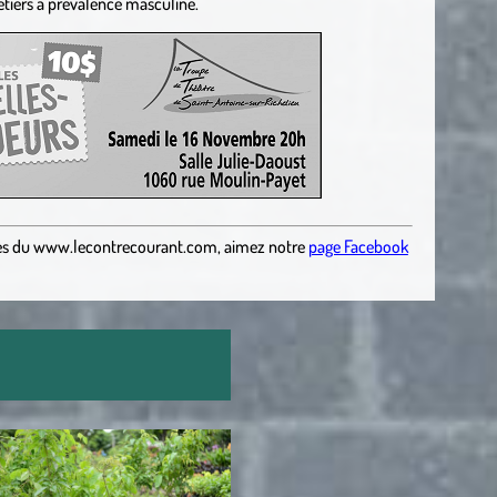
tiers à prévalence masculine.
es
du
www.lecontrecourant.com
,
aimez notre
page Facebook