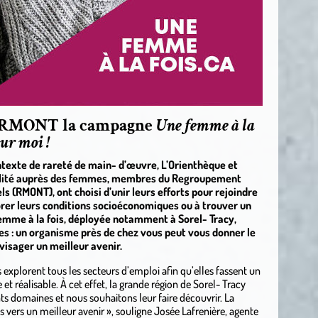
le RMONT la campagne
Une femme à la
our moi !
ontexte de rareté de main- d’œuvre, L’Orienthèque et
ilité auprès des femmes, membres du Regroupement
 (RMONT), ont choisi d’unir leurs efforts pour rejoindre
rer leurs conditions socioéconomiques ou à trouver un
emme à la fois, déployée notamment à Sorel- Tracy,
 : un organisme près de chez vous peut vous donner le
isager un meilleur avenir.
explorent tous les secteurs d’emploi afin qu’elles fassent un
 et réalisable. À cet effet, la grande région de Sorel- Tracy
nts domaines et nous souhaitons leur faire découvrir. La
vers un meilleur avenir », souligne Josée Lafrenière, agente