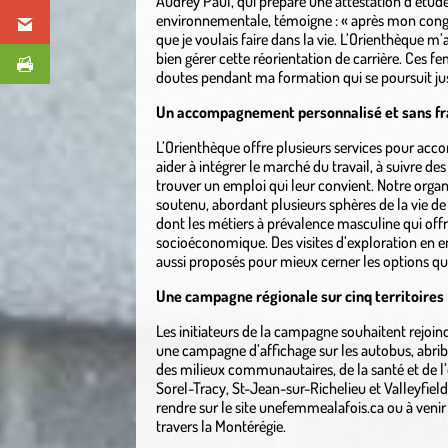
Audrey Paul, qui prépare une attestation d’étude
environnementale, témoigne : « après mon congé 
que je voulais faire dans la vie. L’Orienthèque 
bien gérer cette réorientation de carrière. Ces f
doutes pendant ma formation qui se poursuit jus
Un accompagnement personnalisé et sans fr
L’Orienthèque offre plusieurs services pour acc
aider à intégrer le marché du travail, à suivre d
trouver un emploi qui leur convient. Notre org
soutenu, abordant plusieurs sphères de la vie de 
dont les métiers à prévalence masculine qui offre
socioéconomique. Des visites d’exploration en en
aussi proposés pour mieux cerner les options qu
Une campagne régionale sur cinq territoires
Les initiateurs de la campagne souhaitent rejoin
une campagne d’affichage sur les autobus, abri
des milieux communautaires, de la santé et de l’
Sorel-Tracy, St-Jean-sur-Richelieu et Valleyfield 
rendre sur le site unefemmealafois.ca ou à veni
travers la Montérégie.