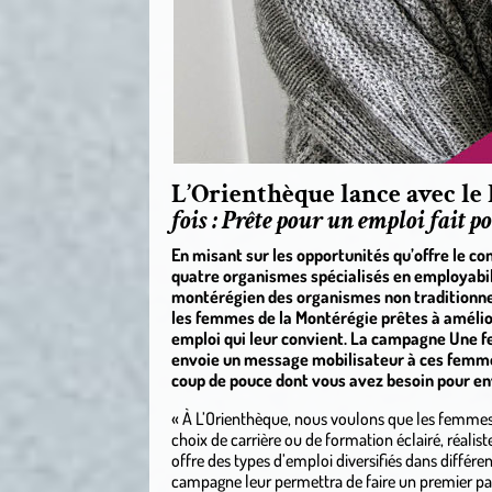
L’Orienthèque lance avec 
fois : Prête pour un emploi fait p
En misant sur les opportunités qu’offre le c
quatre organismes spécialisés en employab
montérégien des organismes non traditionnels
les femmes de la Montérégie prêtes à amélio
emploi qui leur convient. La campagne Une f
envoie un message mobilisateur à ces femmes
coup de pouce dont vous avez besoin pour env
« À L’Orienthèque, nous voulons que les femmes 
choix de carrière ou de formation éclairé, réaliste
offre des types d’emploi diversifiés dans différe
campagne leur permettra de faire un premier pas 