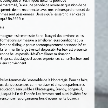
s collégiales en techniques de santé publique
maternité, j’ai eu une période de remise en question de ce
m’a permis de me reconnecter avec mes valeurs profondes et de
emmes sont passionnées ! Je sais qu’elles seront là en cas de
qu’à fin 2020. »
ais
ompagner les femmes de Sorel-Tracy et des environs et les
es formations sur mesure, à améliorer leurs conditions ou à
anisme se distingue par un accompagnement personnalisé et
la femme. Un large éventail de possibilités leur est présenté,
nt de belles possibilités d’améliorer sa situation
treprise, des stages et autres expériences concrètes leur sont
i leur conviennent.
dre les femmes de l’ensemble de la Montérégie. Pour ce faire,
bus, dans des centres commerciaux et chez des partenaires
éducation, sera visible à Châteauguay, Granby, Longueuil,
jusqu’à la fin de l’année. Les femmes sont aussi invitées à se
r rencontrer les organismes lors d’événements locaux à