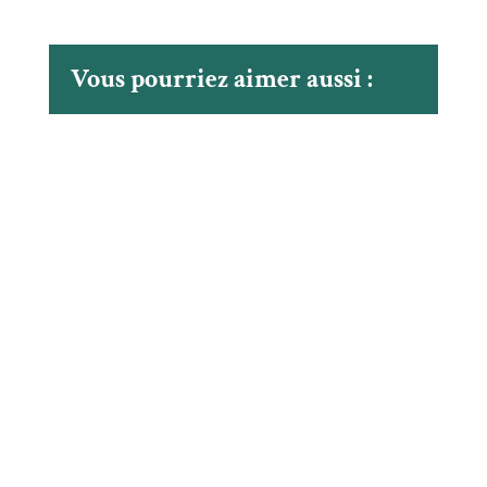
Vous pourriez aimer aussi :
Alors que plusieurs cas de rage du raton laveur ont
été détectés en Montérégie et que la maladie
poursuit sa progression, Santé Québec Montérégie-
Est invite la population à redoubler de vigilance.