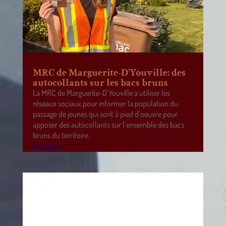
MRC de Marguerite-D’Youville: des
autocollants sur les bacs bruns
La MRC de Marguerite-D’Youville a utiliser les
réseaux sociaux pour informer la population du
passage de jeunes qui sont à pied d’oeuvre pour
apposer des autocollants sur l’ensemble des bacs
bruns du territoire.
lire plus