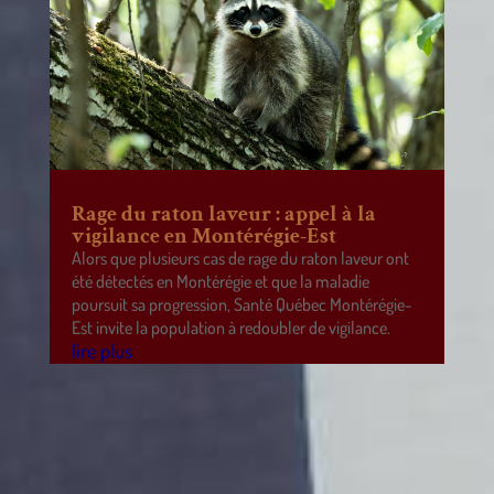
Rage du raton laveur : appel à la
vigilance en Montérégie-Est
Alors que plusieurs cas de rage du raton laveur ont
été détectés en Montérégie et que la maladie
poursuit sa progression, Santé Québec Montérégie-
Est invite la population à redoubler de vigilance.
lire plus