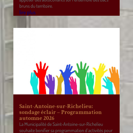
bruns du territoire.
lire plus
Saint-Antoine-sur-Richelieu:
sondage éclair – Programmation
automne 2026
La Municipalité de Saint-Antoine-sur-Richelieu
souhaite bonifier sa programmation d’activités pour