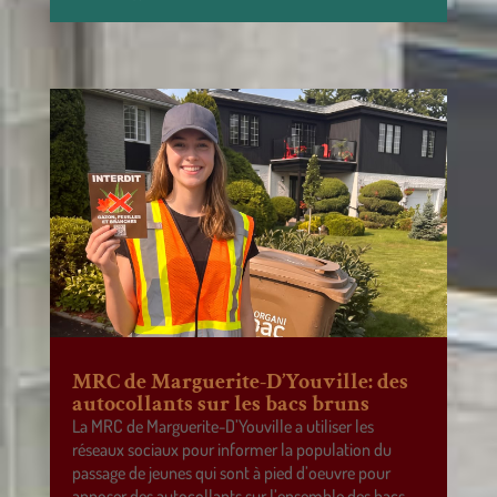
MRC de Marguerite-D’Youville: des
autocollants sur les bacs bruns
La MRC de Marguerite-D’Youville a utiliser les
réseaux sociaux pour informer la population du
passage de jeunes qui sont à pied d’oeuvre pour
apposer des autocollants sur l’ensemble des bacs