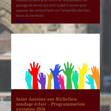
passage de jeunes qui sont à pied d’oeuvre pour
apposer des autocollants sur l’ensemble des bacs
bruns du territoire.
lire plus
Saint-Antoine-sur-Richelieu:
sondage éclair – Programmation
automne 2026