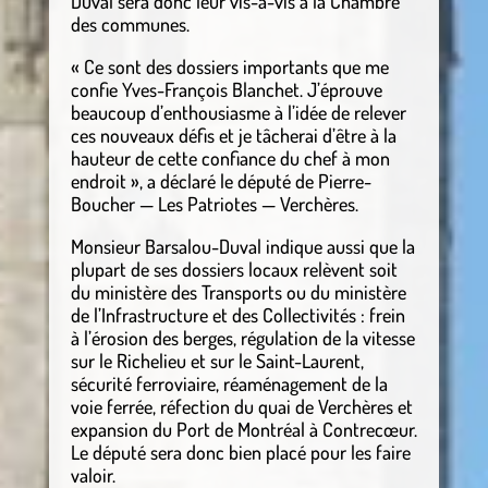
Duval sera donc leur vis-à-vis à la Chambre
des communes.
« Ce sont des dossiers importants que me
confie Yves-François Blanchet. J’éprouve
beaucoup d’enthousiasme à l’idée de relever
ces nouveaux défis et je tâcherai d’être à la
hauteur de cette confiance du chef à mon
endroit », a déclaré le député de Pierre-
Boucher — Les Patriotes — Verchères.
Monsieur Barsalou-Duval indique aussi que la
plupart de ses dossiers locaux relèvent soit
du ministère des Transports ou du ministère
de l’Infrastructure et des Collectivités : frein
à l’érosion des berges, régulation de la vitesse
sur le Richelieu et sur le Saint-Laurent,
sécurité ferroviaire, réaménagement de la
voie ferrée, réfection du quai de Verchères et
expansion du Port de Montréal à Contrecœur.
Le député sera donc bien placé pour les faire
valoir.