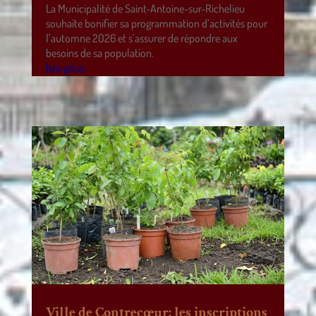
La Municipalité de Saint-Antoine-sur-Richelieu
souhaite bonifier sa programmation d’activités pour
l’automne 2026 et s’assurer de répondre aux
besoins de sa population.
lire plus
Ville de Contrecœur: les inscriptions