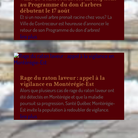
au Programme du don d’arbres
débutent le 17 août
Et si un nouvel arbre prenait racine chez vous? La
Ville de Contrecœur est heureuse d’annoncer le
retour de son Programme du don d’arbres!
lire plus
Rage du raton laveur : appel à la
vigilance en Montérégie-Est
Alors que plusieurs cas de rage du raton laveur ont
été détectés en Montérégie et que la maladie
poursuit sa progression, Santé Québec Montérégie-
Est invite la population à redoubler de vigilance.
lire plus