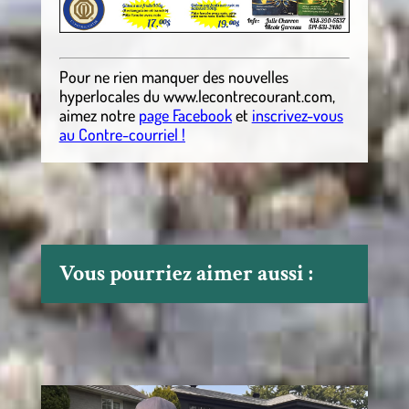
Pour ne rien manquer des nouvelles
hyperlocales
du
www.lecontrecourant.com
,
aimez notre
page Facebook
et
inscrivez-vous
au Contre-courriel !
Vous pourriez aimer aussi :