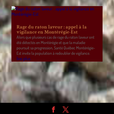
Rage du raton laveur : appel à la
vigilance en Montérégie-Est
Alors que plusieurs cas de rage du raton laveur ont
été détectés en Montérégie et que la maladie
poursuit sa progression, Santé Québec Montérégie-
Est invite la population à redoubler de vigilance.
lire plus