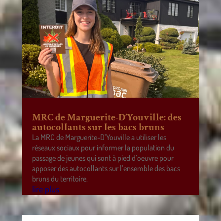
MRC de Marguerite-D’Youville: des
autocollants sur les bacs bruns
La MRC de Marguerite-D’Youville a utiliser les
réseaux sociaux pour informer la population du
passage de jeunes qui sont à pied d’oeuvre pour
apposer des autocollants sur l’ensemble des bacs
bruns du territoire.
lire plus