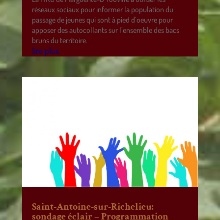
réseaux sociaux pour informer la population du
passage de jeunes qui sont à pied d’oeuvre pour
apposer des autocollants sur l’ensemble des bacs
bruns du territoire.
lire plus
Saint-Antoine-sur-Richelieu:
sondage éclair – Programmation