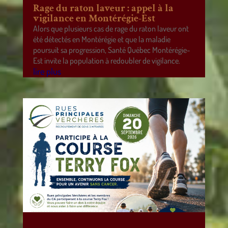
Rage du raton laveur : appel à la
vigilance en Montérégie-Est
Alors que plusieurs cas de rage du raton laveur ont
été détectés en Montérégie et que la maladie
poursuit sa progression, Santé Québec Montérégie-
Est invite la population à redoubler de vigilance.
lire plus