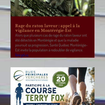
Rage du raton laveur : appel à la
vigilance en Montérégie-Est
Alors que plusieurs cas de rage du raton laveur ont
été détectés en Montérégie et que la maladie
poursuit sa progression, Santé Québec Montérégie-
Est invite la population à redoubler de vigilance.
lire plus