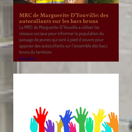
MRC de Marguerite-D’Youville: des
autocollants sur les bacs bruns
La MRC de Marguerite-D’Youville a utiliser les
réseaux sociaux pour informer la population du
passage de jeunes qui sont à pied d’oeuvre pour
apposer des autocollants sur l’ensemble des bacs
bruns du territoire.
lire plus