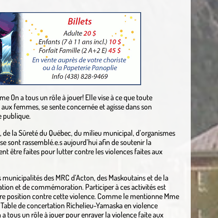
e On a tous un rôle à jouer! Elle vise à ce que toute
te aux femmes, se sente concernée et agisse dans son
e publique.
e, de la Sûreté du Québec, du milieu municipal, d’organismes
e sont rassemblé.e.s aujourd’hui afin de soutenir la
nt être faites pour lutter contre les violences faites aux
s municipalités des MRC d’Acton, des Maskoutains et de la
isation et de commémoration. Participer à ces activités est
dre position contre cette violence. Comme le mentionne Mme
 Table de concertation Richelieu-Yamaska en violence
n a tous un rôle à jouer pour enrayer la violence faite aux