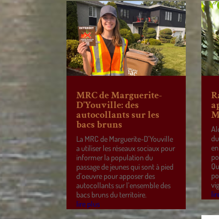
MRC de Marguerite-
R
D’Youville: des
a
autocollants sur les
M
bacs bruns
Al
du
La MRC de Marguerite-D’Youville
en
a utiliser les réseaux sociaux pour
po
informer la population du
Qu
passage de jeunes qui sont à pied
po
d’oeuvre pour apposer des
vi
autocollants sur l’ensemble des
lir
bacs bruns du territoire.
lire plus