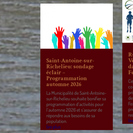
R
Saint-Antoine-sur-
V
Richelieu: sondage
d
éclair –
F
Programmation
Ce
automne 2026
co
pr
La Municipalité de Saint-Antoine-
de
sur-Richelieu souhaite bonifier sa
Fo
programmation d’activités pour
pr
l’automne 2026 et s’assurer de
re
répondre aux besoins de sa
lir
population.
lire plus