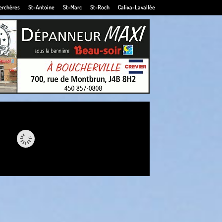
erchères
St-Antoine
St-Marc
St-Roch
Calixa-Lavallée