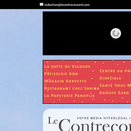
redaction@lecontrecourant.com