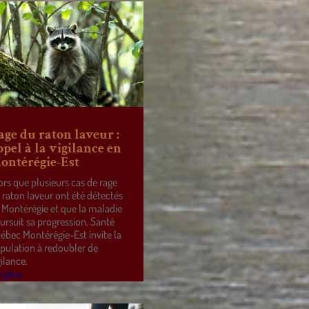
age du raton laveur :
ppel à la vigilance en
ontérégie-Est
ors que plusieurs cas de rage
 raton laveur ont été détectés
 Montérégie et que la maladie
ursuit sa progression, Santé
ébec Montérégie-Est invite la
pulation à redoubler de
gilance.
e plus