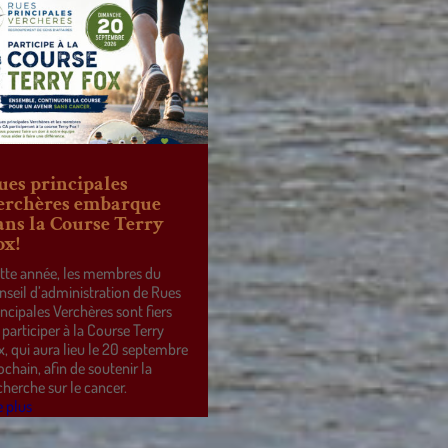
ues principales
erchères embarque
ans la Course Terry
ox!
tte année, les membres du
nseil d’administration de Rues
incipales Verchères sont fiers
 participer à la Course Terry
x, qui aura lieu le 20 septembre
ochain, afin de soutenir la
cherche sur le cancer.
e plus