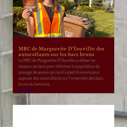
MRC de Marguerite-D’Youville: des
autocollants sur les bacs bruns
La MRC de Marguerite-D’Youville a utiliser les
réseaux sociaux pour informer la population du
passage de jeunes qui sont à pied d’oeuvre pour
apposer des autocollants sur l’ensemble des bacs
bruns du territoire.
lire plus