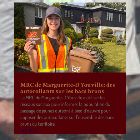
MRC de Marguerite-D’Youville: des
autocollants sur les bacs bruns
La MRC de Marguerite-D’Youville a utiliser les
réseaux sociaux pour informer la population du
passage de jeunes qui sont à pied d’oeuvre pour
apposer des autocollants sur l’ensemble des bacs
bruns du territoire.
lire plus