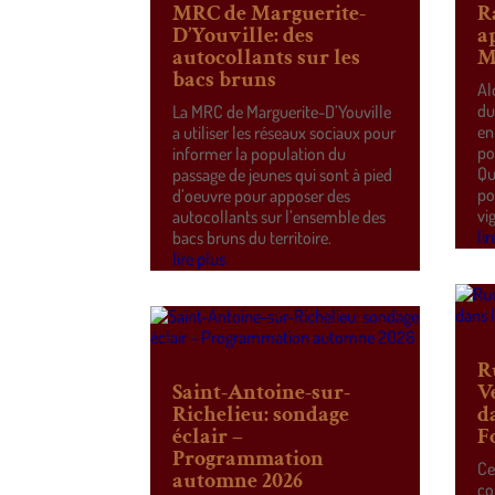
MRC de Marguerite-
R
D’Youville: des
a
autocollants sur les
M
bacs bruns
Al
du
La MRC de Marguerite-D’Youville
en
a utiliser les réseaux sociaux pour
po
informer la population du
Qu
passage de jeunes qui sont à pied
po
d’oeuvre pour apposer des
vi
autocollants sur l’ensemble des
lir
bacs bruns du territoire.
lire plus
R
Saint-Antoine-sur-
V
Richelieu: sondage
d
éclair –
F
Programmation
Ce
automne 2026
co