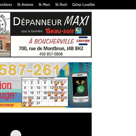
erchères
St-Antoine
St-Marc
St-Roch
Calixa-Lavallée