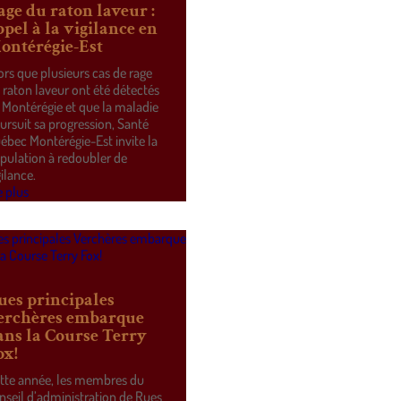
age du raton laveur :
ppel à la vigilance en
ontérégie-Est
ors que plusieurs cas de rage
 raton laveur ont été détectés
 Montérégie et que la maladie
ursuit sa progression, Santé
ébec Montérégie-Est invite la
pulation à redoubler de
gilance.
e plus
ues principales
erchères embarque
ans la Course Terry
ox!
tte année, les membres du
nseil d’administration de Rues