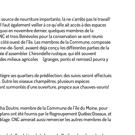
source de nourriture importante, là ne s’arrête pas le travail!
l faut également veiller à ce qu’elle ait accès à des espaces
urquoi en novembre dernier, quelques membres de la
 et trois Bénévoles pour la conservation se sont réunis
r le côté ouest de l’île. Les membres de la Commune, composée
ne-de-Sorel, avaient déjà conçu les différentes parties de la
gée d’assembler. L’hirondelle rustique, qui élit souvent
 des milieux agricoles (granges, ponts et remises) pourra y
ntègre ses quartiers de prédilection; des suivis seront effectués
e. Outre les oiseaux champêtres, plusieurs espèces
 sont surmontés d’une ouverture, propice aux chauves-souris!
sha Doutre, membre de la Commune de l’île du Moine, pour
es plans ont été fournis par le Regroupement QuébecOiseaux, et
mblage. CNC aimerait aussi remercier les autres membres de la