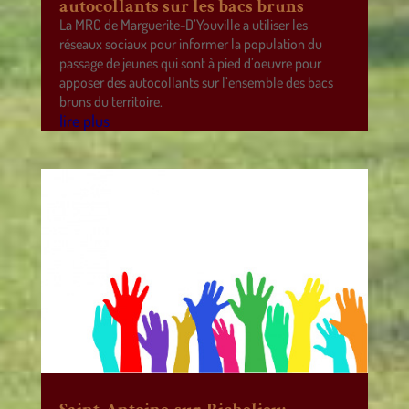
autocollants sur les bacs bruns
La MRC de Marguerite-D’Youville a utiliser les
réseaux sociaux pour informer la population du
passage de jeunes qui sont à pied d’oeuvre pour
apposer des autocollants sur l’ensemble des bacs
bruns du territoire.
lire plus