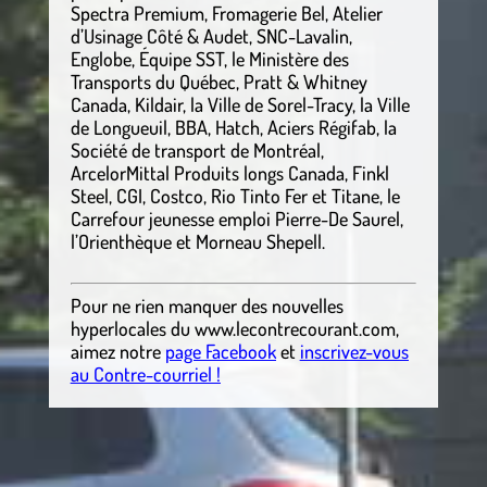
Spectra Premium, Fromagerie Bel, Atelier
d’Usinage Côté & Audet, SNC-Lavalin,
Englobe, Équipe SST, le Ministère des
Transports du Québec, Pratt & Whitney
Canada, Kildair, la Ville de Sorel-Tracy, la Ville
de Longueuil, BBA, Hatch, Aciers Régifab, la
Société de transport de Montréal,
ArcelorMittal Produits longs Canada, Finkl
Steel, CGI, Costco, Rio Tinto Fer et Titane, le
Carrefour jeunesse emploi Pierre-De Saurel,
l’Orienthèque et Morneau Shepell.
Pour ne rien manquer des nouvelles
hyperlocales
du
www.lecontrecourant.com
,
aimez notre
page Facebook
et
inscrivez-vous
au Contre-courriel !