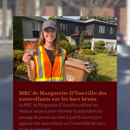
MRC de Marguerite-D’Youville: des
autocollants sur les bacs bruns
La MRC de Marguerite-D’Youville a utiliser les
réseaux sociaux pour informer la population du
passage de jeunes qui sont à pied d’oeuvre pour
apposer des autocollants sur l’ensemble des bacs
bruns du territoire.