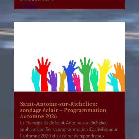
lire plus
Saint-Antoine-sur-Richelieu:
sondage éclair – Programmation
automne 2026
La Municipalité de Saint-Antoine-sur-Richelieu
souhaite bonifier sa programmation d’activités pour
l’automne 2026 et s’assurer de répondre aux