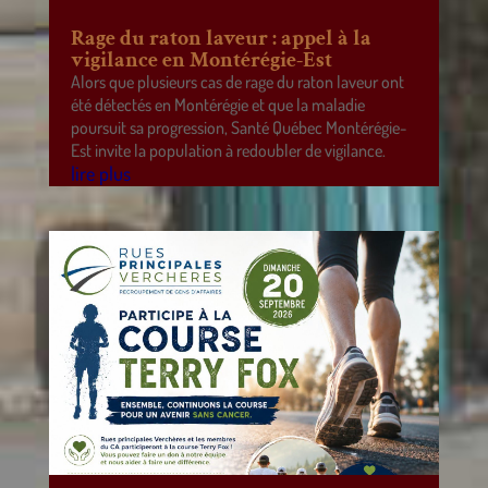
Rage du raton laveur : appel à la
vigilance en Montérégie-Est
Alors que plusieurs cas de rage du raton laveur ont
été détectés en Montérégie et que la maladie
poursuit sa progression, Santé Québec Montérégie-
Est invite la population à redoubler de vigilance.
lire plus