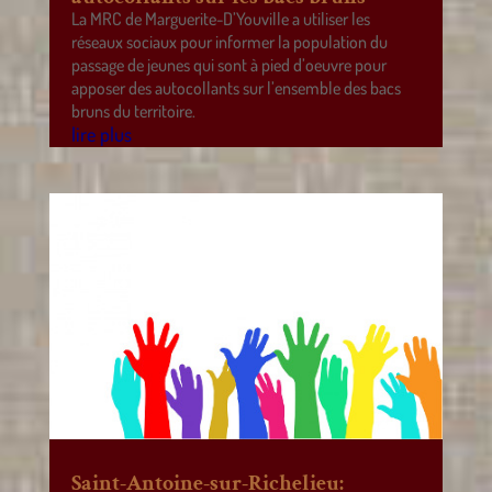
La MRC de Marguerite-D’Youville a utiliser les
réseaux sociaux pour informer la population du
passage de jeunes qui sont à pied d’oeuvre pour
apposer des autocollants sur l’ensemble des bacs
bruns du territoire.
lire plus
Saint-Antoine-sur-Richelieu: