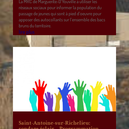
La MRC de Marguerite-D’Youville a utiliser les
réseaux sociaux pour informer la population du
passage de jeunes qui sont à pied d’oeuvre pour
apposer des autocollants sur l’ensemble des bacs
bruns du territoire.
lire plus
Saint-Antoine-sur-Richelieu:
sondage éclair – Programmation