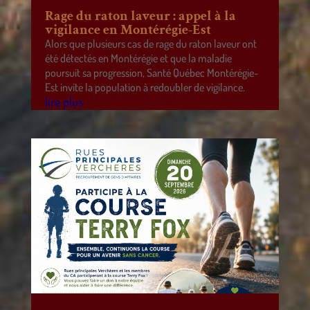
Rage du raton laveur : appel à la
vigilance en Montérégie-Est
Alors que plusieurs cas de rage du raton laveur ont
été détectés en Montérégie et que la maladie
poursuit sa progression, Santé Québec Montérégie-
Est invite la population à redoubler de vigilance.
lire plus