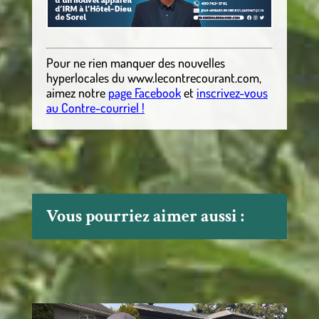
Pour ne rien manquer des nouvelles
hyperlocales
du
www.lecontrecourant.com
,
aimez notre
page Facebook
et
inscrivez-vous
au Contre-courriel !
Vous pourriez aimer aussi :