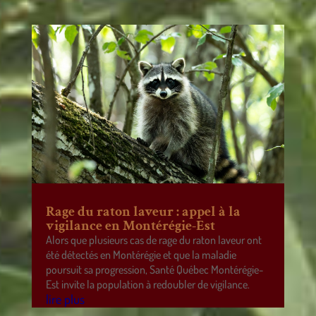
Rage du raton laveur : appel à la
vigilance en Montérégie-Est
Alors que plusieurs cas de rage du raton laveur ont
été détectés en Montérégie et que la maladie
poursuit sa progression, Santé Québec Montérégie-
Est invite la population à redoubler de vigilance.
lire plus