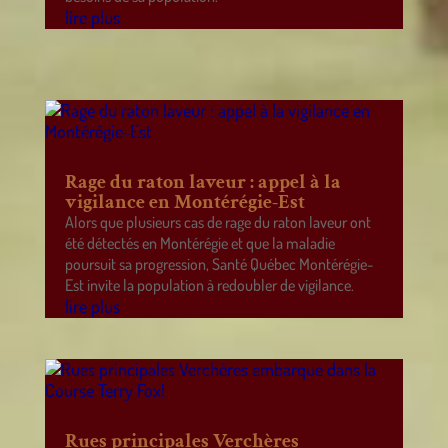
lire plus
Rage du raton laveur : appel à la
vigilance en Montérégie-Est
Alors que plusieurs cas de rage du raton laveur ont
été détectés en Montérégie et que la maladie
poursuit sa progression, Santé Québec Montérégie-
Est invite la population à redoubler de vigilance.
lire plus
Rues principales Verchères