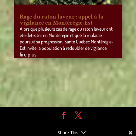
Rage du raton laveur : appel à la
vigilance en Montérégie-Est
Alors que plusieurs cas de rage du raton laveur ont
été détectés en Montérégie et que la maladie
poursuit sa progression, Santé Québec Montérégie-
Est invite la population à redoubler de vigilance.
lire plus
Design de
Elegant Themes
| Propulsé par
WordPress
Share This