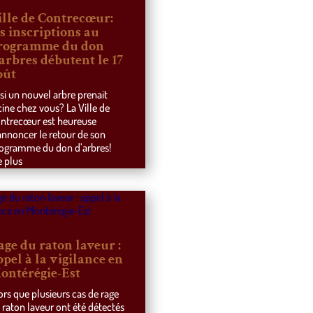
ille de Contrecœur:
es inscriptions au
rogramme du don
’arbres débutent le 17
oût
 si un nouvel arbre prenait
cine chez vous? La Ville de
ntrecœur est heureuse
annoncer le retour de son
ogramme du don d’arbres!
e plus
age du raton laveur :
ppel à la vigilance en
ontérégie-Est
ors que plusieurs cas de rage
 raton laveur ont été détectés