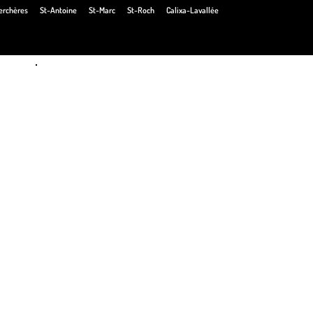
erchères
St-Antoine
St-Marc
St-Roch
Calixa-Lavallée