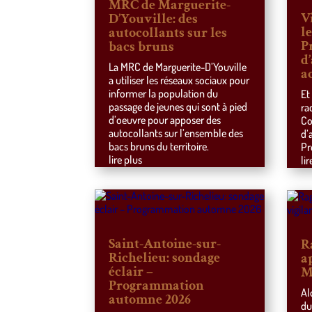
MRC de Marguerite-
V
D’Youville: des
l
autocollants sur les
P
bacs bruns
d
La MRC de Marguerite-D’Youville
a
a utiliser les réseaux sociaux pour
informer la population du
Et
passage de jeunes qui sont à pied
ra
d’oeuvre pour apposer des
Co
autocollants sur l’ensemble des
d’
bacs bruns du territoire.
Pr
lire plus
lir
Saint-Antoine-sur-
R
Richelieu: sondage
a
éclair –
M
Programmation
Al
automne 2026
du