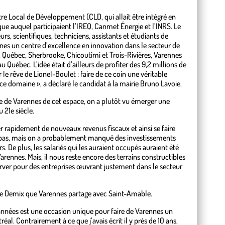
e Local de Développement (CLD, qui allait être intégré en
que auquel participaient l’IREQ, Canmet Énergie et l’INRS. Le
rs, scientifiques, techniciens, assistants et étudiants de
nes un centre d’excellence en innovation dans le secteur de
l, Québec, Sherbrooke, Chicoutimi et Trois-Rivières, Varennes
 Québec. L’idée était d’ailleurs de profiter des 9,2 millions de
 le rêve de Lionel-Boulet : faire de ce coin une véritable
ce domaine », a déclaré le candidat à la mairie Bruno Lavoie.
lle de Varennes de cet espace, on a plutôt vu émerger une
 21e siècle.
r rapidement de nouveaux revenus fiscaux et ainsi se faire
te bas, mais on a probablement manqué des investissements
De plus, les salariés qui les auraient occupés auraient été
rennes. Mais, il nous reste encore des terrains constructibles
server pour des entreprises œuvrant justement dans le secteur
ère Demix que Varennes partage avec Saint-Amable.
années est une occasion unique pour faire de Varennes un
éal. Contrairement à ce que j’avais écrit il y près de 10 ans,