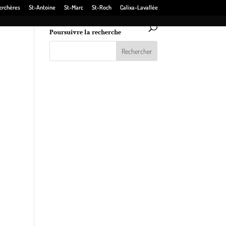
erchères
St-Antoine
St-Marc
St-Roch
Calixa-Lavallée
Poursuivre la recherche
uville
s