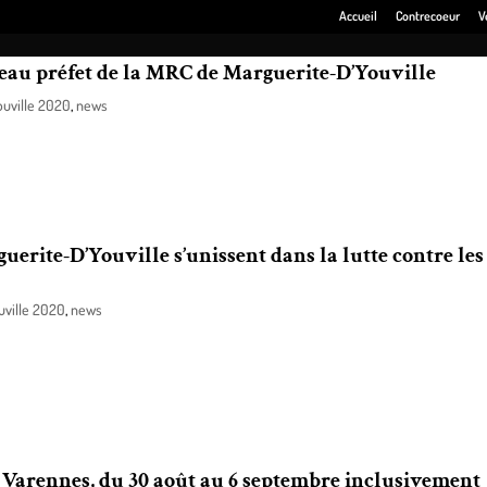
Accueil
Contrecoeur
V
au préfet de la MRC de Marguerite-D’Youville
ouville 2020
,
news
a mairesse et les maires composant le conseil de la MRC de Marguerite-D’Yo
i, M. Martin Damphousse, maire de Varennes.
erite-D’Youville s’unissent dans la lutte contre les
uville 2020
,
news
a MRC de Marguerite-D’Youville a réuni cette semaine un grand nombre d’élu
erritoire, en environnement et en urbanisme pour jeter les bases d’un
tes.
 Varennes, du 30 août au 6 septembre inclusivement