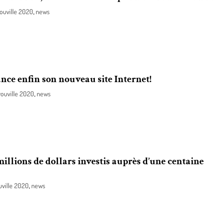
ouville 2020
,
news
astructures entraîneront la fermeture complète de l’écocentre, secteur Su
au 6 septembre inclusivement.
ce enfin son nouveau site Internet!
ouville 2020
,
news
eureux d’annoncer la mise en ligne d’un tout nouveau site Internet qui pe
ieux adaptée à leurs besoins.
illions de dollars investis auprès d’une centaine
ville 2020
,
news
 du gouvernement du Québec offre enfin un peu de répit aux entreprises 