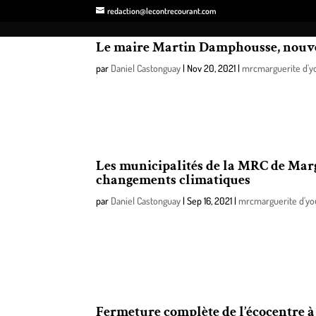
redaction@lecontrecourant.com
Le maire Martin Damphousse, nouve
par
Daniel Castonguay
|
Nov 20, 2021
|
mrcmarguerite d'y
À l’issue de la séance du conseil du 17 novembre, l
ont élu, par acclamation à la préfecture de celle-c
Les municipalités de la MRC de Margu
changements climatiques
par
Daniel Castonguay
|
Sep 16, 2021
|
mrcmarguerite d'yo
Face à la crise climatique qui secoue la planète, l
municipaux et de gestionnaires en aménagement du t
important projet de mise en valeur des étendues ver
Fermeture complète de l’écocentre à