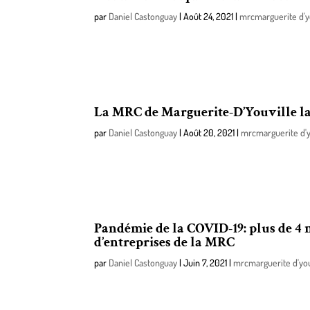
par
Daniel Castonguay
|
Août 24, 2021
|
mrcmarguerite d'y
Des travaux d’asphaltage et d’amélioration des infr
(1975, chemin de l’Énergie, Varennes), du 30 août 
La MRC de Marguerite-D’Youville lan
par
Daniel Castonguay
|
Août 20, 2021
|
mrcmarguerite d'y
Le conseil de la MRC de Marguerite-D’Youville est h
d’offrir aux citoyens une expérience conviviale et m
Pandémie de la COVID-19: plus de 4 m
d’entreprises de la MRC
par
Daniel Castonguay
|
Juin 7, 2021
|
mrcmarguerite d'you
La mise en œuvre récente du plan de déconfinement
ont beaucoup souffert de la pandémie.