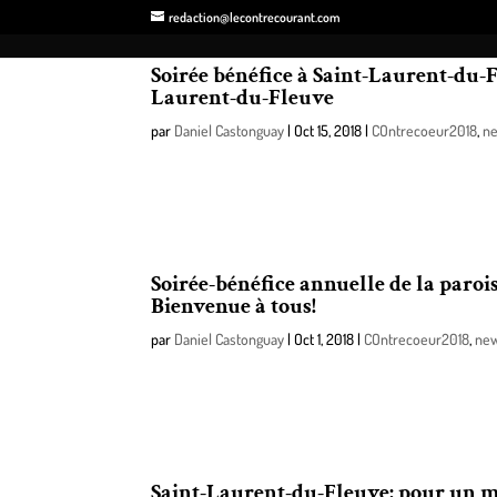
redaction@lecontrecourant.com
Soirée bénéfice à Saint-Laurent-du-F
Laurent-du-Fleuve
par
Daniel Castonguay
|
Oct 15, 2018
|
COntrecoeur2018
,
n
Samedi, le 27 octobre 2018 aura lieu la soirée bénéf
Contrecoeur).
Soirée-bénéfice annuelle de la paroi
Bienvenue à tous!
par
Daniel Castonguay
|
Oct 1, 2018
|
COntrecoeur2018
,
ne
Comme chaque année, le comité organisateur de la s
levée de fond.
Saint-Laurent-du-Fleuve: pour un m