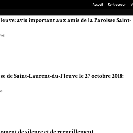
Accueil
Contrecoeur
V
leuve: avis important aux amis de la Paroisse Saint-
ews
ice annuelle à l’église Saint-Laurent-du-Fleuve (8749 Marie-Victorin,
sse de Saint-Laurent-du-Fleuve le 27 octobre 2018:
ws
oirée-bénéfice de la paroisse de Saint-Laurent-du-Fleuve est en période 
oment de silence et de recueillement