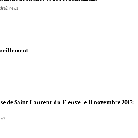
xtra2
,
news
ontrecoeur, située au 8749 route Marie-Victorin, sera ouverte le soir des
cueillement
ontrecoeur, située au 8749 route Marie-Victorin, sera ouverte le soir des
ins mois.
sse de Saint-Laurent-du-Fleuve le 11 novembre 2017:
ews
oirée-bénéfice de la paroisse de Saint-Laurent-du-Fleuve est en période 