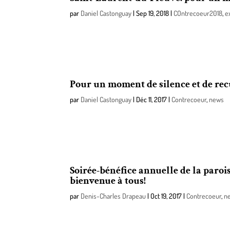
par
Daniel Castonguay
|
Sep 19, 2018
|
COntrecoeur2018
,
e
L’église de la paroisse Saint-Laurent-du-Fleuve de C
premiers jeudis du mois.
Pour un moment de silence et de re
par
Daniel Castonguay
|
Déc 11, 2017
|
Contrecoeur
,
news
L’église de la paroisse Saint-Laurent-du-Fleuve de C
premiers jeudis du mois, et ce, pour les trois procha
Soirée-bénéfice annuelle de la paroi
bienvenue à tous!
par
Denis-Charles Drapeau
|
Oct 19, 2017
|
Contrecoeur
,
n
Comme chaque année, le comité organisateur de la s
levée de fond.