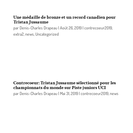
Une médaille de bronze et un record canadien pour
Tristan Jussaume
par
Denis-Charles Drapeau
|
Août 26, 2019
|
contrecoeur2019
,
extra2
,
news
,
Uncategorized
Heureusement que nous pouvons compter sur nos
médias spécialisés et pour nous rapporter les
exploits de nos athlètes locaux lorsqu’ils sont à
l’étranger.
Contrecoeur: Tristan Jussaume sélectionné pour les
championnats du monde sur Piste juniors UCI
par
Denis-Charles Drapeau
|
Mai 31, 2019
|
contrecoeur2019
,
news
Cyclisme Canada a annoncé le 30 mai dernier les
treize athlètes qui représenteront le Canada aux
Championnats du monde sur piste dans la
catégorie junior de l’Union Cycliste Internationale
(UCI), qui se dérouleront du 14 au 18 août à