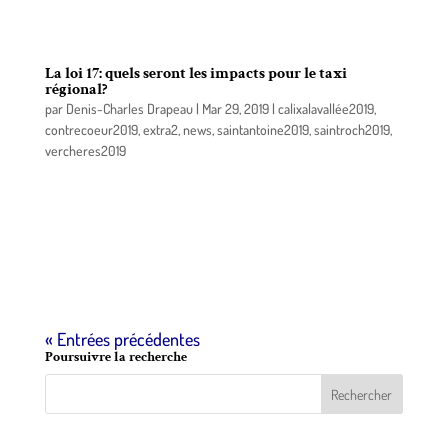
Francfort, en Allemagne.
La loi 17: quels seront les impacts pour le taxi
régional?
par
Denis-Charles Drapeau
|
Mar 29, 2019
|
calixalavallée2019
,
contrecoeur2019
,
extra2
,
news
,
saintantoine2019
,
saintroch2019
,
vercheres2019
À la suite de l’annonce du ministre François
Bonnardel au sujet du projet de loi 17 plus tôt cette
semaine, les médias nationaux font évidemment
état des protestations des chauffeurs de taxi du
Québec.
« Entrées précédentes
Poursuivre la recherche