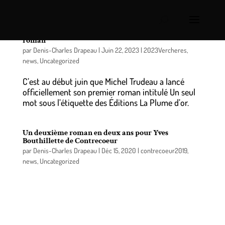
Michel Trudeau de Verchères signe son premier
roman
par
Denis-Charles Drapeau
|
Juin 22, 2023
|
2023Vercheres
,
news
,
Uncategorized
C’est au début juin que Michel Trudeau a lancé
officiellement son premier roman intitulé Un seul
mot sous l’étiquette des Éditions La Plume d’or.
Un deuxième roman en deux ans pour Yves
Bouthillette de Contrecoeur
par
Denis-Charles Drapeau
|
Déc 15, 2020
|
contrecoeur2019
,
news
,
Uncategorized
Après la sortie de La deuxième voie en 2019, Yves
Bouthillette, récidive et publie son deuxième
roman «d’inspiration» intitulé En compagnie de
Magalie, mettant en scène diverses régions du
Québec, dont Contrecoeur et ses environs.