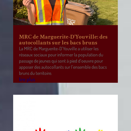
MRC de Marguerite-D’Youville: des
autocollants sur les bacs bruns
La MRC de Marguerite-D’Youville a utiliser les
réseaux sociaux pour informer la population du
passage de jeunes qui sont à pied d’oeuvre pour
apposer des autocollants sur l’ensemble des bacs
bruns du territoire.
lire plus