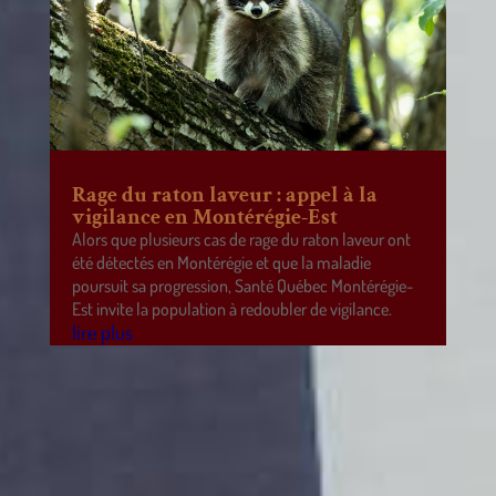
Rage du raton laveur : appel à la
vigilance en Montérégie-Est
Alors que plusieurs cas de rage du raton laveur ont
été détectés en Montérégie et que la maladie
poursuit sa progression, Santé Québec Montérégie-
Est invite la population à redoubler de vigilance.
lire plus