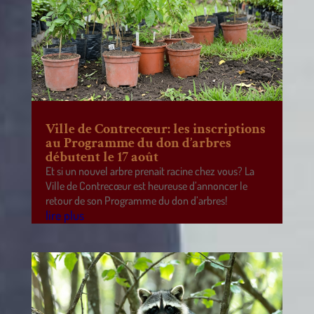
Ville de Contrecœur: les inscriptions
au Programme du don d’arbres
débutent le 17 août
Et si un nouvel arbre prenait racine chez vous? La
Ville de Contrecœur est heureuse d’annoncer le
retour de son Programme du don d’arbres!
lire plus