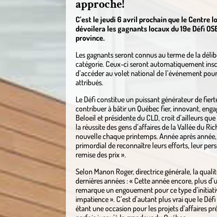
approche!
C’est le jeudi 6 avril prochain que le Centre
dévoilera les gagnants locaux du 19e Défi OS
province.
Les gagnants seront connus au terme de la délibé
catégorie. Ceux-ci seront automatiquement inscr
d’accéder au volet national de l’événement pour
attribués.
Le Défi constitue un puissant générateur de fiert
contribuer à bâtir un Québec fier, innovant, eng
Beloeil et présidente du CLD, croit d’ailleurs 
la réussite des gens d’affaires de la Vallée du Ri
nouvelle chaque printemps. Année après année, n
primordial de reconnaître leurs efforts, leur per
remise des prix ».
Selon Manon Roger, directrice générale, la quali
dernières années : « Cette année encore, plus d’
remarque un engouement pour ce type d’initiativ
impatience ». C’est d’autant plus vrai que le Déf
étant une occasion pour les projets d’affaires pré