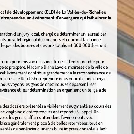
 local de développement (CLD) de La Vallée-du-Richelieu
Entreprendre, un événement d’envergure qui fait vibrer la
ration d’un jury local, chargé de déterminer un lauréat par
its au volet régional du concours et courront la chance
 lequel des bourses et des prix totalisant 600 000 $ seront
é qui a pour mission d’inspirer le désir d’entreprendre pour
agé et prospère. Madame Diane Lavoie, mairesse de la ville de
que cet événement contribue grandement à la reconnaissance de
chelieu : « Le Défi OSEntreprendre nous nourrit d’une énergie
ous voyons les gens de chez nous se dépasser. Il est
sévérance et leur détermination en organisant un tel gala de
té des dossiers présentés a visiblement augmenté au cours des
une vingtaine d’entrepreneurs ont répondu à l’appel. On
e et les gens d’affaires attendent l’événement avec
i laisse généralement place à de belles retombées, tout en
sentés de bénéficier d’une visibilité impressionnante, allant