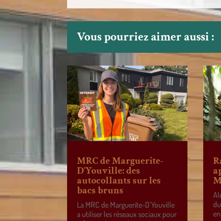
Vous pourriez aimer aussi :
MRC de Marguerite-
R
D’Youville: des
a
autocollants sur les
M
bacs bruns
Al
du
La MRC de Marguerite-D’Youville
en
a utiliser les réseaux sociaux pour