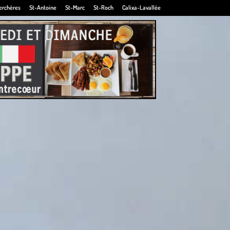
erchères
St-Antoine
St-Marc
St-Roch
Calixa-Lavallée