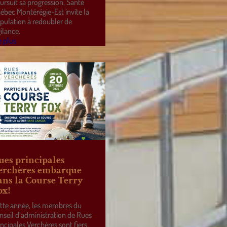
ursuit sa progression, Santé
ébec Montérégie-Est invite la
pulation à redoubler de
gilance.
e plus
ues principales
erchères embarque
ans la Course Terry
ox!
tte année, les membres du
nseil d’administration de Rues
incipales Verchères sont fiers