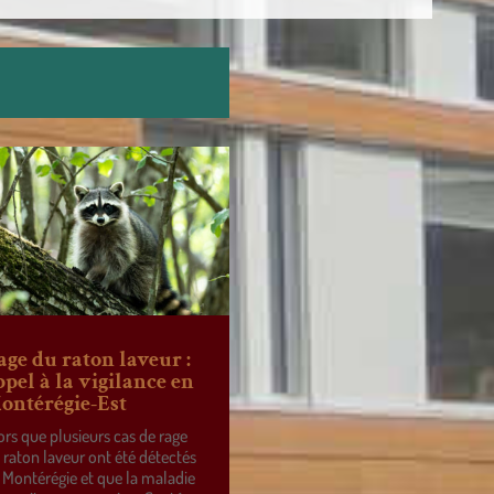
age du raton laveur :
ppel à la vigilance en
ontérégie-Est
ors que plusieurs cas de rage
 raton laveur ont été détectés
 Montérégie et que la maladie