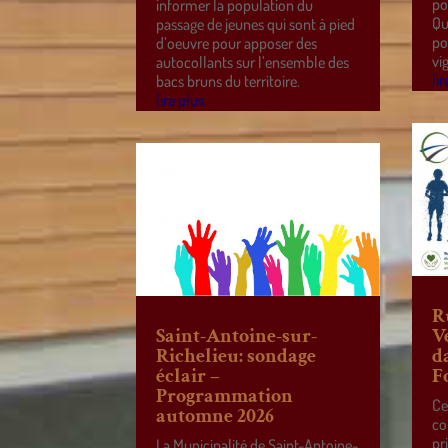
po
informer la population du
Qu
passage de jeunes qui sont à pied
po
d’oeuvre pour apposer des
vi
autocollants sur l’ensemble des
lir
bacs bruns du territoire.
lire plus
R
Saint-Antoine-sur-
V
Richelieu: sondage
d
éclair –
F
Programmation
Ce
automne 2026
co
pr
La Municipalité de Saint-Antoine-