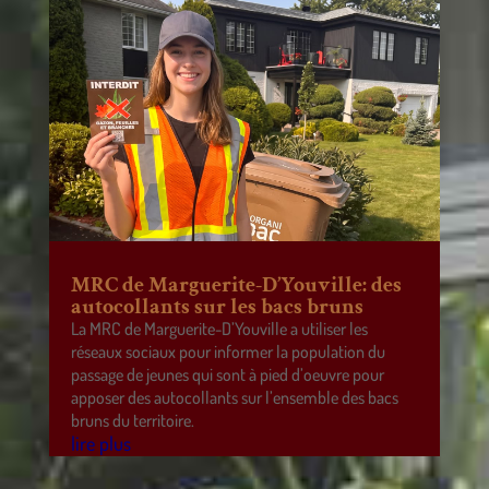
MRC de Marguerite-D’Youville: des
autocollants sur les bacs bruns
La MRC de Marguerite-D’Youville a utiliser les
réseaux sociaux pour informer la population du
passage de jeunes qui sont à pied d’oeuvre pour
apposer des autocollants sur l’ensemble des bacs
bruns du territoire.
lire plus