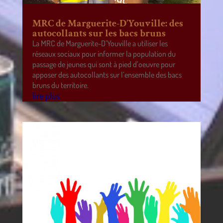
MRC de Marguerite-D’Youville: des
autocollants sur les bacs bruns
La MRC de Marguerite-D’Youville a utiliser les
réseaux sociaux pour informer la population du
passage de jeunes qui sont à pied d’oeuvre pour
apposer des autocollants sur l’ensemble des bacs
bruns du territoire.
lire plus