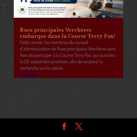
Rues principales Verchères
embarque dans la Course Terry Fox!
Cette année, les membres du conseil
d’administration de Rues principales Verchères sont
fiers de participer à la Course Terry Fox, qui aura lieu
le 20 septembre prochain, afin de soutenir la
recherche sur le cancer.
lire plus
Design de
Elegant Themes
| Propulsé par