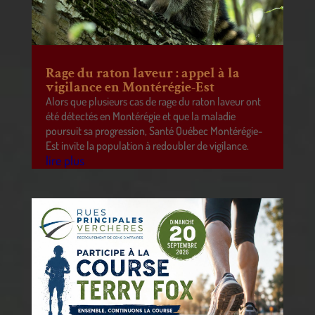
Rage du raton laveur : appel à la
vigilance en Montérégie-Est
Alors que plusieurs cas de rage du raton laveur ont
été détectés en Montérégie et que la maladie
poursuit sa progression, Santé Québec Montérégie-
Est invite la population à redoubler de vigilance.
lire plus