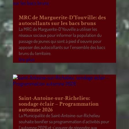
MRC de Marguerite-D’Youville: des
autocollants sur les bacs bruns
La MRC de Marguerite-D’Youville a utiliser les
réseaux sociaux pour informer la population du
passage de jeunes qui sont à pied d’oeuvre pour
apposer des autocollants sur l’ensemble des bacs
bruns du territoire.
lire plus
Saint-Antoine-sur-Richelieu:
sondage éclair – Programmation
automne 2026
La Municipalité de Saint-Antoine-sur-Richelieu
souhaite bonifier sa programmation d’activités pour
l’automne 2026 et s’assurer de répondre aux