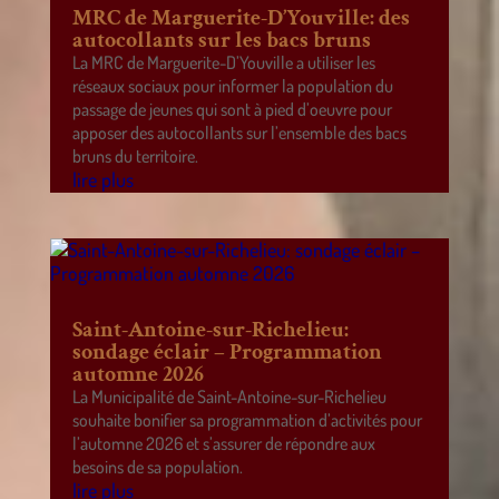
MRC de Marguerite-D’Youville: des
autocollants sur les bacs bruns
La MRC de Marguerite-D’Youville a utiliser les
réseaux sociaux pour informer la population du
passage de jeunes qui sont à pied d’oeuvre pour
apposer des autocollants sur l’ensemble des bacs
bruns du territoire.
lire plus
Saint-Antoine-sur-Richelieu:
sondage éclair – Programmation
automne 2026
La Municipalité de Saint-Antoine-sur-Richelieu
souhaite bonifier sa programmation d’activités pour
l’automne 2026 et s’assurer de répondre aux
besoins de sa population.
lire plus