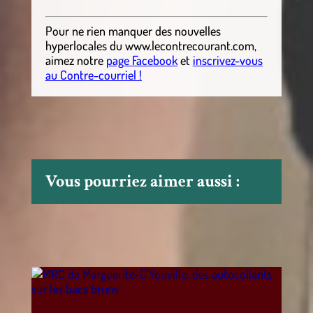
Pour ne rien manquer des nouvelles
hyperlocales
du
www.lecontrecourant.com
,
aimez notre
page Facebook
et
inscrivez-vous
au Contre-courriel !
Vous pourriez aimer aussi :