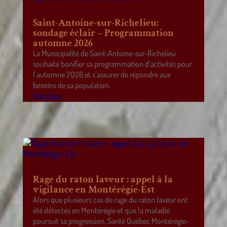
Saint-Antoine-sur-Richelieu:
sondage éclair – Programmation
automne 2026
La Municipalité de Saint-Antoine-sur-Richelieu
souhaite bonifier sa programmation d’activités pour
l’automne 2026 et s’assurer de répondre aux
besoins de sa population.
lire plus
Rage du raton laveur : appel à la
vigilance en Montérégie-Est
Alors que plusieurs cas de rage du raton laveur ont
été détectés en Montérégie et que la maladie
poursuit sa progression, Santé Québec Montérégie-