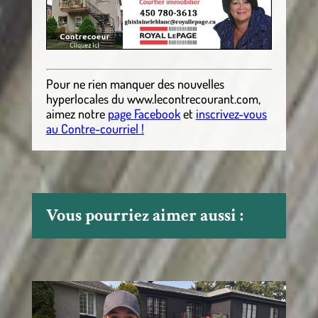
Pour ne rien manquer des nouvelles
hyperlocales
du
www.lecontrecourant.com
,
aimez notre
page Facebook
et
inscrivez-vous
au Contre-courriel !
Vous pourriez aimer aussi :