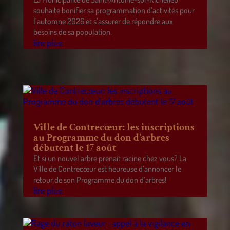
souhaite bonifier sa programmation d’activités pour
l’automne 2026 et s’assurer de répondre aux
besoins de sa population.
lire plus
Ville de Contrecœur: les inscriptions
au Programme du don d’arbres
débutent le 17 août
Et si un nouvel arbre prenait racine chez vous? La
Ville de Contrecœur est heureuse d’annoncer le
retour de son Programme du don d’arbres!
lire plus