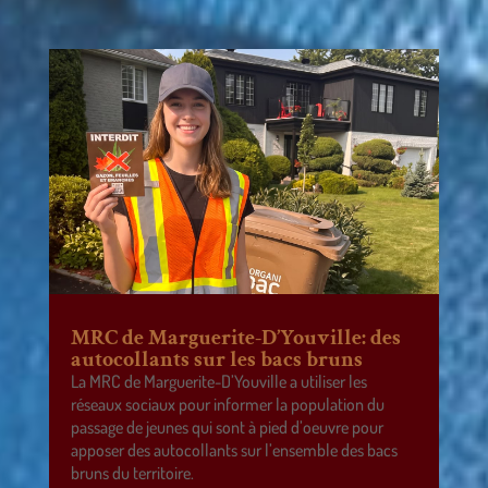
MRC de Marguerite-D’Youville: des
autocollants sur les bacs bruns
La MRC de Marguerite-D’Youville a utiliser les
réseaux sociaux pour informer la population du
passage de jeunes qui sont à pied d’oeuvre pour
apposer des autocollants sur l’ensemble des bacs
bruns du territoire.