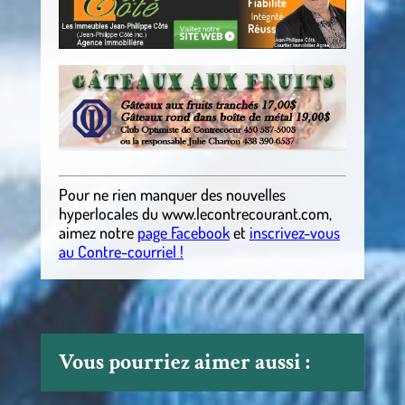
Pour ne rien manquer des nouvelles
hyperlocales
du
www.lecontrecourant.com
,
aimez notre
page Facebook
et
inscrivez-vous
au Contre-courriel !
Vous pourriez aimer aussi :