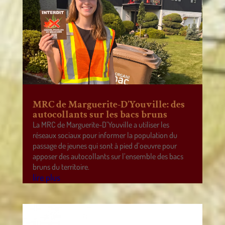
MRC de Marguerite-D’Youville: des
autocollants sur les bacs bruns
La MRC de Marguerite-D’Youville a utiliser les
réseaux sociaux pour informer la population du
passage de jeunes qui sont à pied d’oeuvre pour
apposer des autocollants sur l’ensemble des bacs
bruns du territoire.
lire plus