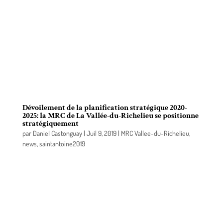
Dans le cadre du Gala Reconnaissance du Congrès
annuel de la Fédération québécoise des
municipalités, qui s’est déroulé le jeudi 26
septembre dernier, des membres de la M.R.C. de La
Vallée-du-Richelieu (MRCVR) se sont démarqués
en se hissant parmi les finalistes de ces
importantes distinctions.
Dévoilement de la planification stratégique 2020-
2025: la MRC de La Vallée-du-Richelieu se positionne
stratégiquement
par
Daniel Castonguay
|
Juil 9, 2019
|
MRC Vallee-du-Richelieu
,
news
,
saintantoine2019
La M.R.C. de La Vallée-du-Richelieu (MRC) a
dévoilé, le 28 juin dernier, son Plan stratégique
2020-2025. Une cinquantaine d’invités
représentant les treize municipalités du territoire y
étaient pour souligner ce virage majeur.