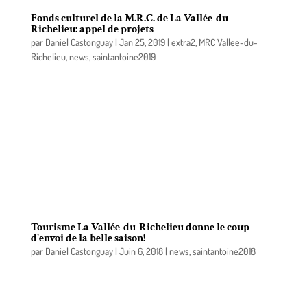
Fonds culturel de la M.R.C. de La Vallée-du-
Richelieu: appel de projets
par
Daniel Castonguay
|
Jan 25, 2019
|
extra2
,
MRC Vallee-du-
Richelieu
,
news
,
saintantoine2019
La M.R.C. de La Vallée-du-Richelieu relance le
Fonds culturel et invite les artistes et organismes
de son territoire à lui soumettre des projets. Vous
avez une idée d’un projet novateur et porteur?
Vous êtes un individu ou un organisme qui œuvre
en faveur du développement culturel de l’ensemble
du territoire? Soumettez votre idée et qui sait,
vous verrez peut-être votre projet subventionné!
Tourisme La Vallée-du-Richelieu donne le coup
d’envoi de la belle saison!
par
Daniel Castonguay
|
Juin 6, 2018
|
news
,
saintantoine2018
L’équipe du Centre local de développement (CLD)
de La Vallée-du-Richelieu, en collaboration avec la