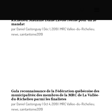
Élection à la préfecture de la MRC de La Vallée-du-
Richelieu: Madame Diane Lavoie réélue pour un 2e
mandat
par
Daniel Castonguay
|
Déc 1, 2019
|
MRC Vallee-du-Richelieu
,
news
,
saintantoine2019
La mairesse de la Ville de Beloeil, madame Diane
Lavoie, a été réélue préfète de la M.R.C. de La
Vallée-du-Richelieu (MRCVR) lors de la séance du
Conseil tenue le 27 novembre 2019. Les mairesses
et maires des treize municipalités du territoire ont
unanimement reconduit madame Lavoie à la
préfecture de la MRCVR.
Gala reconnaissance de la Fédération québécoise des
municipalités: des membres de la MRC de La Vallée-
du-Richelieu parmi les finalistes
par
Daniel Castonguay
|
Oct 4, 2019
|
MRC Vallee-du-Richelieu
,
news
,
saintantoine2019