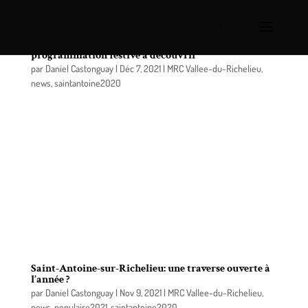
Le MAG Rurbain en mode temps des Fêtes: une
programmation festive à découvrir
par
Daniel Castonguay
|
Déc 7, 2021
|
MRC Vallee-du-Richelieu
,
news
,
saintantoine2020
Le nouveau magazine numérique de la MRC de La
Vallée-du-Richelieu (MRCVR), le MAG Rurbain, est
maintenant en mode festif : programmation de
spectacles et d’activités des Fêtes, marchés de
Noël, concours de dessin pour les petit(e)s et
grand(e)s, jeu-questionnaire sur le patrimoine pour
les grand(e)s et un texte de Nicolas Boulerice,
écrivain, auteur-compositeur, chanteur et multi-
instrumentiste de chez nous.
Saint-Antoine-sur-Richelieu: une traverse ouverte à
l’année ?
par
Daniel Castonguay
|
Nov 9, 2021
|
MRC Vallee-du-Richelieu
,
news
,
populaire2021
,
saintantoine2020