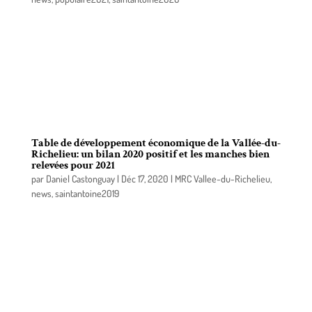
Le 14 octobre dernier, lors de l’assemblée mensuelle
du conseil de la MRC de la Vallée-du-Richelieu, une
résolution a été adoptée afin de demander les
fonds nécessaires afin de faire une étude explorant
les possibilités de conserver un lien entre les deux
rives du Richelieu à l’année.
Table de développement économique de la Vallée-du-
Richelieu: un bilan 2020 positif et les manches bien
relevées pour 2021
par
Daniel Castonguay
|
Déc 17, 2020
|
MRC Vallee-du-Richelieu
,
news
,
saintantoine2019
Réunis une dernière fois pour l’année 2020, les
partenaires de la Table de développement
économique de la Vallée-du-Richelieu ont constaté
l’ampleur du travail accompli au cours de l’année
pour soutenir les entreprises, les entrepreneur(e)s
et les organismes dans la lutte contre la pandémie
de la COVID-19.