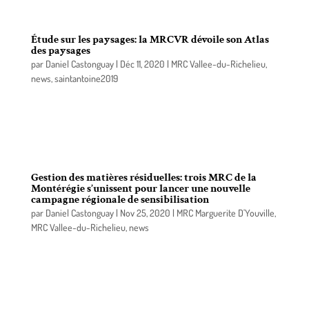
Étude sur les paysages: la MRCVR dévoile son Atlas
des paysages
par
Daniel Castonguay
|
Déc 11, 2020
|
MRC Vallee-du-Richelieu
,
news
,
saintantoine2019
La MRC de La Vallée-du-Richelieu (MRCVR)
annonce le dévoilement de l’Atlas des paysages,
étape finale de son étude sur les paysages.
Gestion des matières résiduelles: trois MRC de la
Montérégie s’unissent pour lancer une nouvelle
campagne régionale de sensibilisation
par
Daniel Castonguay
|
Nov 25, 2020
|
MRC Marguerite D'Youville
,
MRC Vallee-du-Richelieu
,
news
Les MRC de La Vallée-du-Richelieu, de Marguerite-
D’Youville et de Rouville sont fières de lancer
conjointement une campagne de sensibilisation
tout à fait originale et unique!