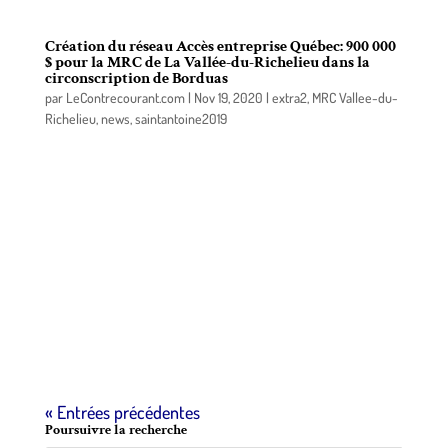
Création du réseau Accès entreprise Québec: 900 000
$ pour la MRC de La Vallée-du-Richelieu dans la
circonscription de Borduas
par
LeContrecourant.com
|
Nov 19, 2020
|
extra2
,
MRC Vallee-du-
Richelieu
,
news
,
saintantoine2019
La ministre déléguée au Développement
économique régional et ministre responsable des
régions de Chaudière-Appalaches, du Bas-Saint-
Laurent et de Gaspésie–Îles-de-la-Madeleine, Mme
Marie-Eve Proulx, a annoncé aujourd’hui la mise
sur pied du réseau Accès entreprise Québec dans le
but de renforcer les services d’accompagnement
offerts aux entrepreneurs et aux entreprises, et
d’accélérer le développement économique dans
chacune des régions du Québec.
« Entrées précédentes
Poursuivre la recherche