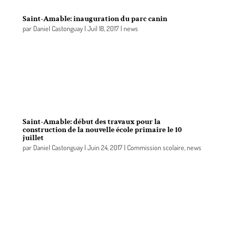
Saint-Amable: inauguration du parc canin
par
Daniel Castonguay
|
Juil 18, 2017
|
news
La Municipalité de Saint-Amable et le comité de
bénévole du parc canin ont procédé, le 16 juillet
dernier, à l’ouverture officielle du parc canin à
l’occasion d’une grande fête où tous les
propriétaires de chiens amabliens étaient conviés.
Saint-Amable: début des travaux pour la
construction de la nouvelle école primaire le 10
juillet
par
Daniel Castonguay
|
Juin 24, 2017
|
Commission scolaire
,
news
La Commission scolaire des Patriotes (CSP) est
fière d’annoncer qu’à compter du 10 juillet
prochain, les premiers ouvriers s’activeront sur le
terrain où prendra forme la nouvelle école de
Saint-Amable.