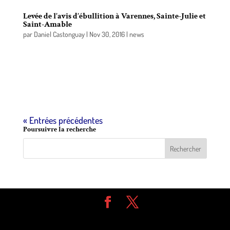
Levée de l’avis d’ébullition à Varennes, Sainte-Julie et
Saint-Amable
par
Daniel Castonguay
|
Nov 30, 2016
|
news
La Régie intermunicipale de l’eau potable Varennes,
Sainte-Julie, Saint-Amable (RIEP) annonce la levée
de l’avis d’ébullition qui était en vigueur depuis
dimanche.
« Entrées précédentes
Poursuivre la recherche
Design de
Elegant Themes
| Propulsé par
WordPress