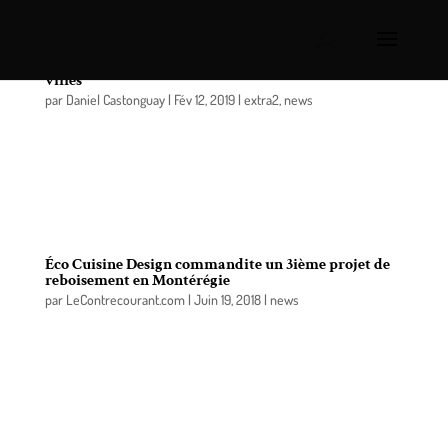
Le Triathlon de Saint-Amable lance la Coupe des
villes
par
Daniel Castonguay
|
Fév 12, 2019
|
extra2
,
news
Le Triathlon de Saint-Amable innove, cette année,
avec la création de la Coupe des villes : une
catégorie réservée exclusivement à des équipes
composées d’élus et de personnel municipal.
Éco Cuisine Design commandite un 3ième projet de
reboisement en Montérégie
par
LeContrecourant.com
|
Juin 19, 2018
|
news
Samedi dernier, une plantation de près de 150
arbres de bonne dimension a été complétée près
des Étangs Antoine-Charlebois à Saint-Amable
grâce à une collaboration entre Éco Cuisine Design,
Arbre-Évolution et la Municipalité de Saint-Amable.