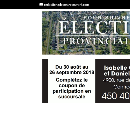
redaction@lecontrecourant.com