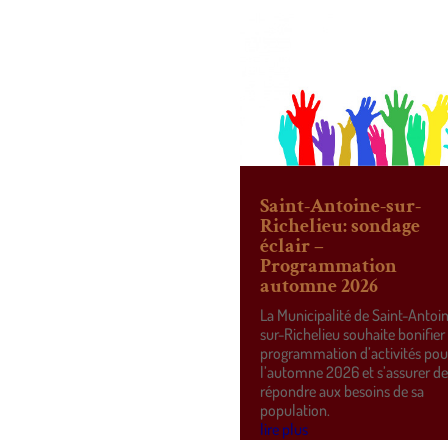
Saint-Antoine-sur-
Richelieu: sondage
éclair –
Programmation
automne 2026
La Municipalité de Saint-Antoi
sur-Richelieu souhaite bonifier
programmation d’activités pou
l’automne 2026 et s’assurer d
répondre aux besoins de sa
population.
lire plus