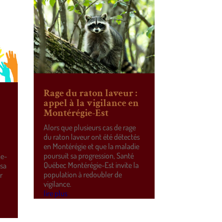
Rage du raton laveur :
appel à la vigilance en
Montérégie-Est
Alors que plusieurs cas de rage
du raton laveur ont été détectés
en Montérégie et que la maladie
poursuit sa progression, Santé
ne-
Québec Montérégie-Est invite la
 sa
population à redoubler de
r
vigilance.
e
lire plus