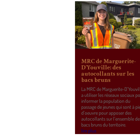
MRC de Marguerite-
D’Youville: des
autocollants sur les
bacs bruns
La MRC de Marguerite-D’Youvil
a utiliser les réseaux sociaux p
informer la population du
passage de jeunes qui sont à pi
d’oeuvre pour apposer des
autocollants sur l’ensemble de
bacs bruns du territoire.
lire plus