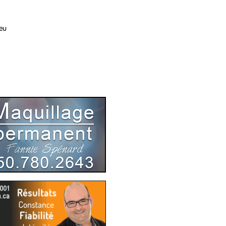
ieu
8