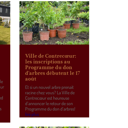
Ville de Contrecœur:
les inscriptions au
Programme du don
d’arbres débutent le 17
août
le
our
Et si un nouvel arbre prenait
racine chez vous? La Ville de
ed
Contrecœur est heureuse
d’annoncer le retour de son
s
Programme du don d’arbres!
lire plus