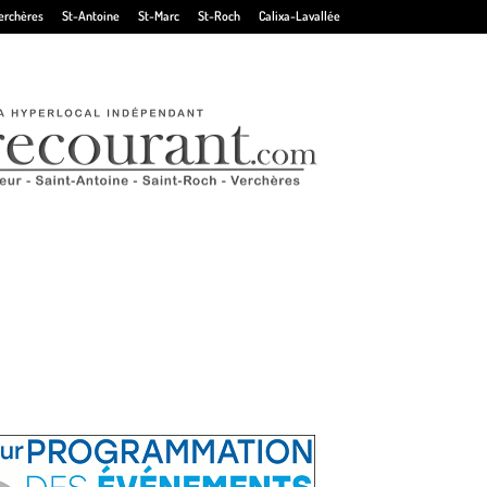
erchères
St-Antoine
St-Marc
St-Roch
Calixa-Lavallée