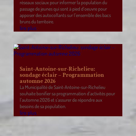
réseaux sociaux pour informer la population du
passage de jeunes qui sont à pied d’oeuvre pour
apposer des autocollants sur l’ensemble des bacs
bruns du territoire.
lire plus
Saint-Antoine-sur-Richelieu:
sondage éclair – Programmation
automne 2026
La Municipalité de Saint-Antoine-sur-Richelieu
souhaite bonifier sa programmation d’activités pour
l’automne 2026 et s’assurer de répondre aux
besoins de sa population.
lire plus