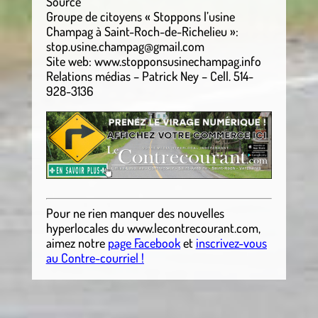
Source
Groupe de citoyens « Stoppons l’usine
Champag à Saint-Roch-de-Richelieu »:
stop.usine.champag@gmail.com
Site web: www.stopponsusinechampag.info
Relations médias – Patrick Ney – Cell. 514-
928-3136
Pour ne rien manquer des nouvelles
hyperlocales
du
www.lecontrecourant.com
,
aimez notre
page Facebook
et
inscrivez-vous
au Contre-courriel !