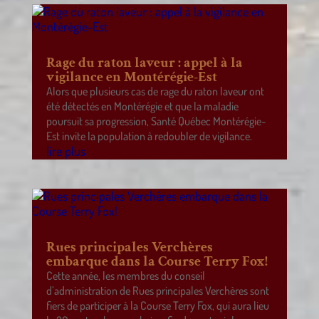
Rage du raton laveur : appel à la
vigilance en Montérégie-Est
Alors que plusieurs cas de rage du raton laveur ont
été détectés en Montérégie et que la maladie
poursuit sa progression, Santé Québec Montérégie-
Est invite la population à redoubler de vigilance.
lire plus
Rues principales Verchères
embarque dans la Course Terry Fox!
Cette année, les membres du conseil
d’administration de Rues principales Verchères sont
fiers de participer à la Course Terry Fox, qui aura lieu