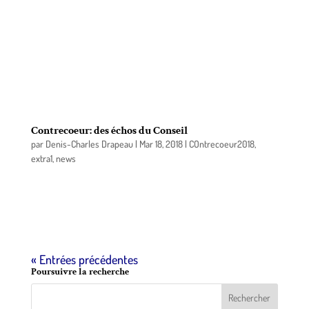
Contrecœur a ses armoiries, son tartan et aura en
2018 son emblème aviaire. Dans le cadre des
festivités entourant le 350e anniversaire de
Contrecœur, les citoyens de la ville choisiront
parmi les 6 oiseaux proposés par des experts et
dont un des critères de sélection était qu’il est
possible de l’observer sur le territoire de la ville.
Contrecoeur: des échos du Conseil
par
Denis-Charles Drapeau
|
Mar 18, 2018
|
COntrecoeur2018
,
extra1
,
news
C’est le 13 mars dernier que se tenait la séance
mensuelle du conseil de ville de Contrecœur.
Différents points ont retenu notre attention.
« Entrées précédentes
Poursuivre la recherche