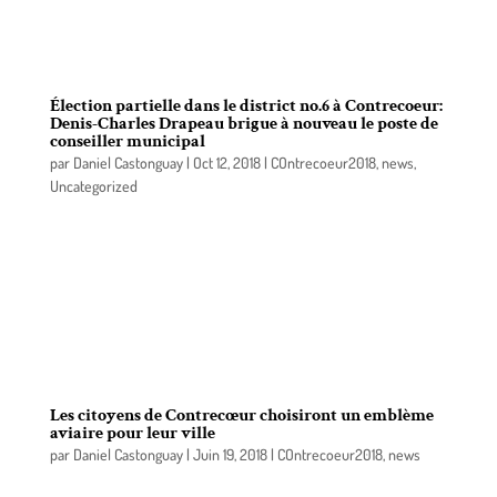
Barsalou-Duval au sujet de l’érosion des berges le
long de la Voie maritime du Saint-Laurent.
Élection partielle dans le district no.6 à Contrecoeur:
Denis-Charles Drapeau brigue à nouveau le poste de
conseiller municipal
par
Daniel Castonguay
|
Oct 12, 2018
|
COntrecoeur2018
,
news
,
Uncategorized
Le journaliste et conseiller en communication
Denis-Charles Drapeau est heureux d’annoncer
officiellement à la population du district no6 de
Contrecoeur, sa candidature pour le poste de
conseiller municipal dans le cadre de l’élection
partielle.
Les citoyens de Contrecœur choisiront un emblème
aviaire pour leur ville
par
Daniel Castonguay
|
Juin 19, 2018
|
COntrecoeur2018
,
news