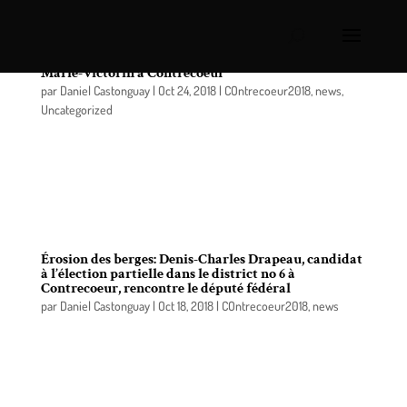
Une dame de Sorel-Tracy perd la vie sur la route
Marie-Victorin à Contrecoeur
par
Daniel Castonguay
|
Oct 24, 2018
|
COntrecoeur2018
,
news
,
Uncategorized
Un accident mortel est survenu vers 13h le 22
octobre dernier sur la route Marie-Victorin, à la
hauteur du 8145, peu après de la montée St-Roch à
Contrecoeur.
Érosion des berges: Denis-Charles Drapeau, candidat
à l’élection partielle dans le district no 6 à
Contrecoeur, rencontre le député fédéral
par
Daniel Castonguay
|
Oct 18, 2018
|
COntrecoeur2018
,
news
Le 11 octobre dernier, le candidat indépendant pour
le poste de conseiller dans le district no 6 à
Contrecœur, Denis-Charles Drapeau a participé à
une rencontre avec le député fédéral Xavier