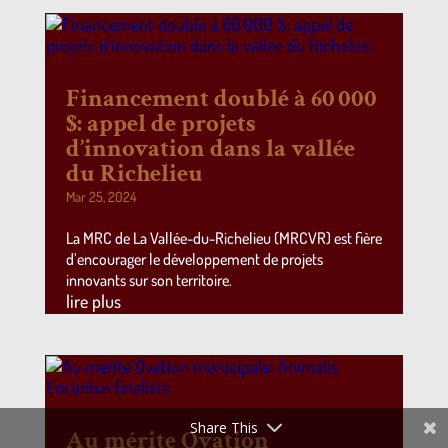
Financement doublé à 60 000
$: appel de projets
d’innovation dans la vallée
du Richelieu
Mar 25, 2024
La MRC de La Vallée-du-Richelieu (MRCVR) est fière
d’encourager le développement de projets
innovants sur son territoire.
lire plus
Share This
Au mérite Ovation