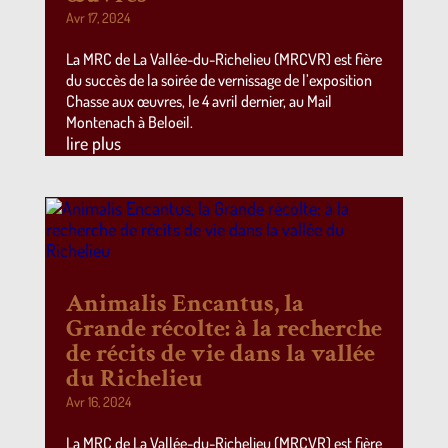
Avr 17, 2024
La MRC de La Vallée-du-Richelieu (MRCVR) est fière
du succès de la soirée de vernissage de l’exposition
Chasse aux œuvres, le 4 avril dernier, au Mail
Montenach à Beloeil.
lire plus
Animalis Encantus, la
Grande récolte: à la recherche
de récits de vie dans la vallée
du Richelieu
Avr 16, 2024
La MRC de La Vallée-du-Richelieu (MRCVR) est fière