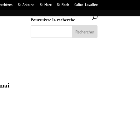
erchères
St-Antoine
St-Marc
St-Roch
Calixa-Lavallée
Poursuivre la recherche
 de la
 du
as.
 mai
à