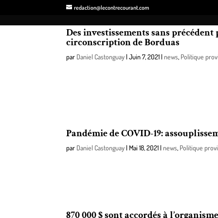
redaction@lecontrecourant.com
Des investissements sans précédent p
circonscription de Borduas
par
Daniel Castonguay
|
Juin 7, 2021
|
news
,
Politique prov
La ministre des Affaires municipales et de l’Habitati
Montérégie et député de Borduas, M. Simon Jolin-Ba
programme Rénovation Québec (PRQ) et de 36 000$
Pandémie de COVID-19: assouplisseme
par
Daniel Castonguay
|
Mai 18, 2021
|
news
,
Politique prov
Le premier ministre du Québec, François Legault, a
partir du 28 mai prochain et qui permettra à la pop
870 000 $ sont accordés à l’organism