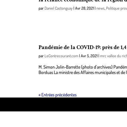
par
Daniel Castonguay
|
Avr 28, 2021
|
news
,
Politique pro
Le ministre de la Justice et ministre responsable de
Transports et ministre responsable de la région de 
Pandémie de la COVID-19: près de 1,
par
LeContrecourant.com
|
Avr 5, 2021
|
mrc vallee du ri
M. Simon Jolin-Barrette (photo d’archives) Pandém
Borduas La ministre des Affaires municipales et de l
« Entrées précédentes
Design de
Elegant Themes
| Propulsé par
WordPre