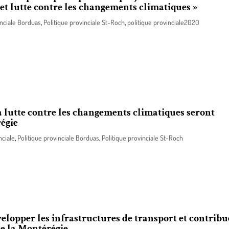
t lutte contre les changements climatiques »
inciale Borduas
,
Politique provinciale St-Roch
,
politique provinciale2020
transition vers une société sobre en carbone et résiliente, le gouvernement
ales pour la réalisation de son projet de réduction d’émissions de gaz à e
matiques intitulé « Près du cœur! Conjuguer offre commerciale et lutte co
a lutte contre les changements climatiques seront
égie
nciale
,
Politique provinciale Borduas
,
Politique provinciale St-Roch
d de la transition vers une société sobre en carbone et résiliente, le gouve
ur la réalisation de deux projets régionaux, de deux projets locaux et de 
 de la Montérégie.
elopper les infrastructures de transport et contribu
de la Montérégie