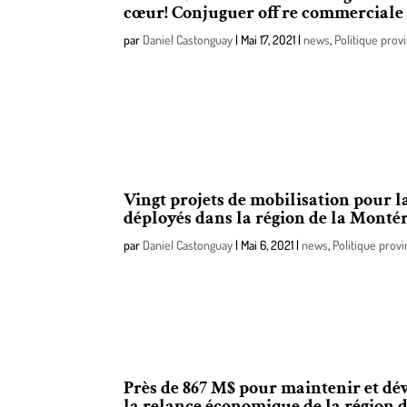
cœur! Conjuguer offre commerciale e
par
Daniel Castonguay
|
Mai 17, 2021
|
news
,
Politique prov
Afin d’accroître la mobilisation québécoise dans la 
Québec octroie 870 000 $ à l’organisme Rues princip
de serre (GES) et d’adaptation aux changements cli
les changements climatiques ».
Vingt projets de mobilisation pour l
déployés dans la région de la Montér
par
Daniel Castonguay
|
Mai 6, 2021
|
news
,
Politique provi
Afin d’accroître la mobilisation québécoise à l’égar
du Québec octroie 20 297 799 $ à 19 organisations po
projets nationaux d’action climatique dans la région
Près de 867 M$ pour maintenir et dév
la relance économique de la région 