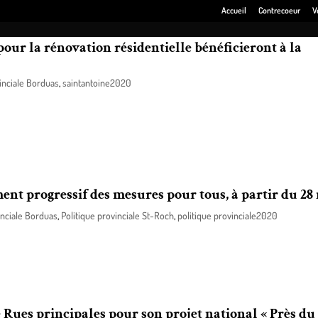
Accueil
Contrecoeur
V
our la rénovation résidentielle bénéficieront à la
inciale Borduas
,
saintantoine2020
on, Mme Andrée Laforest, et le ministre de la Justice, ministre responsable
rrette sont fiers d’annoncer un investissement de 140 000$ dans le cadre
 pour le programme RénoRégion (PRR) dans la circonscription de Bordu
nt progressif des mesures pour tous, à partir du 28
inciale Borduas
,
Politique provinciale St-Roch
,
politique provinciale2020
 annoncé aujourd’hui les grandes étapes du déconfinement qui s’amorcera 
ulation du Québec de retrouver bientôt une vie plus normale.
e Rues principales pour son projet national « Près du