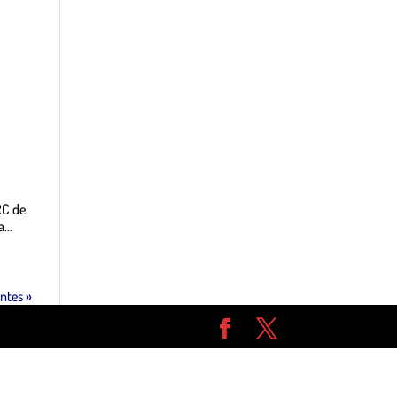
es
00 $…
RC de
...
ntes »