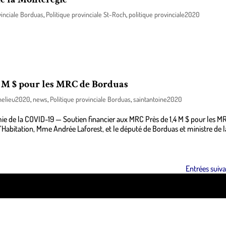
vinciale Borduas
,
Politique provinciale St-Roch
,
politique provinciale2020
 la région de la Montérégie, M. Simon Jolin-Barrette, au nom du ministre d
l’Estrie, M. François Bonnardel, annonce des investissements de 866 701 0
4 M $ pour les MRC de Borduas
chelieu2020
,
news
,
Politique provinciale Borduas
,
saintantoine2020
ie de la COVID-19 — Soutien financier aux MRC Près de 1,4 M $ pour les M
’Habitation, Mme Andrée Laforest, et le député de Borduas et ministre de la
Entrées suiva
ss