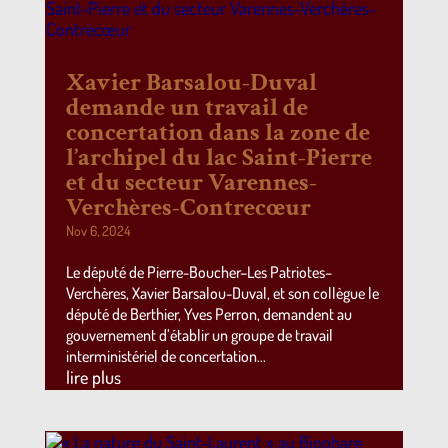
Xavier Barsalou-Duval
demande un travail de
concertation dans la zone de
l’archipel du lac Saint-Pierre
et du secteur Varennes-
Verchères-Contrecœur
Nov 6, 2024
Le député de Pierre-Boucher–Les Patriotes–
Verchères, Xavier Barsalou-Duval, et son collègue le
député de Berthier, Yves Perron, demandent au
gouvernement d’établir un groupe de travail
interministériel de concertation…
lire plus