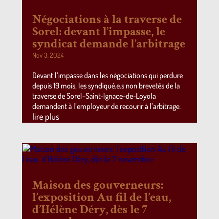
Négociations à la traverse de
Sorel: devant l’impasse, le
syndicat demande l’arbitrage
Nov 3, 2024
Devant l’impasse dans les négociations qui perdure
depuis 19 mois, les syndiqué.e.s non brevetés de la
traverse de Sorel–Saint-Ignace-de-Loyola
demandent à l’employeur de recourir à l’arbitrage.
lire plus
Maison des gouverneurs:
l’exposition Au fil de l’eau,
d’Hélène Déry, dès le 7