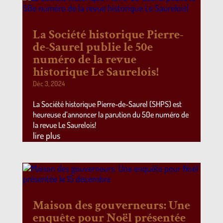
La Société historique Pierre-
de-Saurel publie le 50e
numéro de la revue
historique Le Saurelois!
Déc 3, 2024
La Société historique Pierre-de-Saurel (SHPS) est
heureuse d’annoncer la parution du 50e numéro de
la revue Le Saurelois!
lire plus
Maison des gouverneurs: Une
enquête pour Noël présentée