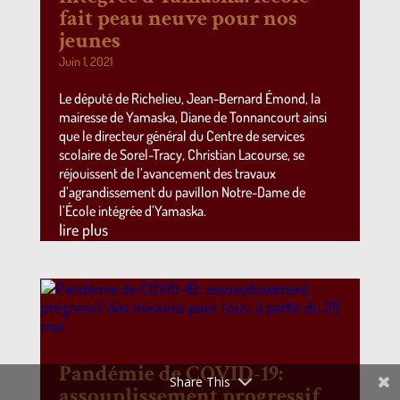
fait peau neuve pour nos
jeunes
Juin 1, 2021
Le député de Richelieu, Jean-Bernard Émond, la
mairesse de Yamaska, Diane de Tonnancourt ainsi
que le directeur général du Centre de services
scolaire de Sorel-Tracy, Christian Lacourse, se
réjouissent de l’avancement des travaux
d’agrandissement du pavillon Notre-Dame de
l’École intégrée d’Yamaska.
lire plus
Pandémie de COVID-19:
Share This
assouplissement progressif