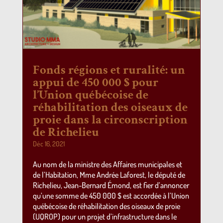
Fonds régions et ruralité: un
appui de 450 000 $ pour
l’Union québécoise de
réhabilitation des oiseaux de
proie dans la circonscription
de Richelieu
Déc 16, 2021
Au nom de la ministre des Affaires municipales et
de l’Habitation, Mme Andrée Laforest, le député de
Richelieu, Jean-Bernard Émond, est fier d’annoncer
qu’une somme de 450 000 $ est accordée à l’Union
québécoise de réhabilitation des oiseaux de proie
(UQROP) pour un projet d’infrastructure dans le