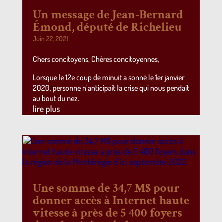
Un message de Jean-Bernard
Émond, député de Richelieu
Juin 22, 2021
Chers concitoyens, Chères concitoyennes,
Lorsque le 12e coup de minuit a sonné le 1er janvier
2020, personne n’anticipait la crise qui nous pendait
au bout du nez.
lire plus
Une somme de 34,7 M$ pour
donner accès à Internet haute
vitesse à près de 5 400 foyers