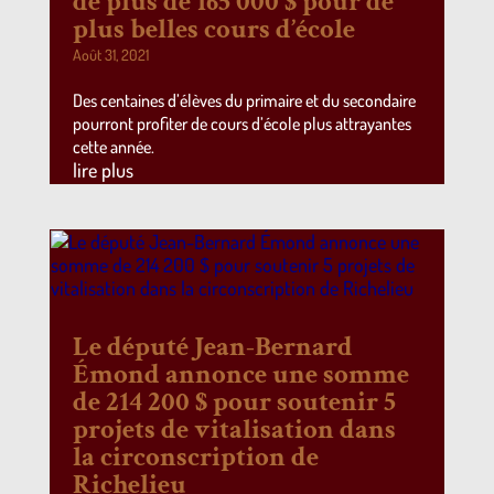
de plus de 165 000 $ pour de
plus belles cours d’école
Août 31, 2021
Des centaines d’élèves du primaire et du secondaire
pourront profiter de cours d’école plus attrayantes
cette année.
lire plus
Le député Jean-Bernard
Émond annonce une somme
de 214 200 $ pour soutenir 5
projets de vitalisation dans
la circonscription de
Richelieu