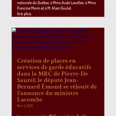
nationale du Québec à Mme Aude Lavallée, à Mme
Francine Morin et à M. Alain Goulet.
lire plus
Création de places en
services de garde éducatifs
dans la MRC de Pierre-De
Saurel: le député Jean-
Bernard Émond se réjouit de
l’annonce du ministre
Lacombe
Nov 4, 2021